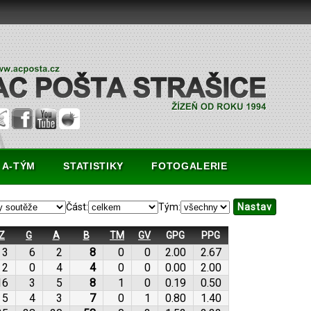
A-TÝM
STATISTIKY
FOTOGALERIE
Část:
Tým:
Z
G
A
B
TM
GV
GPG
PPG
3
6
2
8
0
0
2.00
2.67
2
0
4
4
0
0
0.00
2.00
16
3
5
8
1
0
0.19
0.50
5
4
3
7
0
1
0.80
1.40