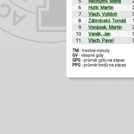
5.
Nechutný, Matěj
6.
Huttr, Martin
7.
Vlach, Vojtěch
8.
Záhrobský, Tomáš
9.
Vonásek, Martin
10.
Vaněk, Jan
11.
Vlach, Pavel
TM
- trestné minuty
GV
- vítězné góly
GPG
- průměr gólů na zápas
PPG
- průměr bodů na zápas