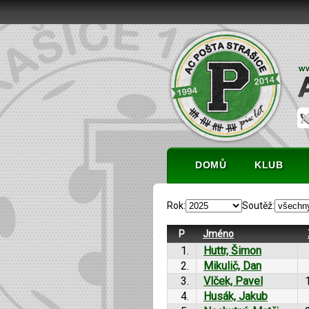
DOMŮ
KLUB
Rok:
Soutěž:
P
Jméno
1.
Huttr, Šimon
2.
Mikulič, Dan
3.
Vlček, Pavel
4.
Husák, Jakub