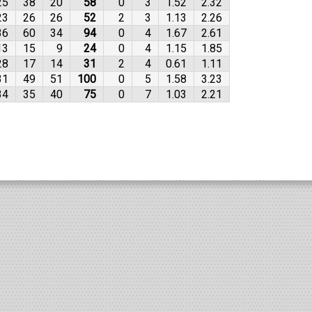
25
38
20
58
0
3
1.52
2.32
23
26
26
52
2
3
1.13
2.26
36
60
34
94
0
4
1.67
2.61
13
15
9
24
0
4
1.15
1.85
28
17
14
31
2
4
0.61
1.11
31
49
51
100
0
5
1.58
3.23
34
35
40
75
0
7
1.03
2.21