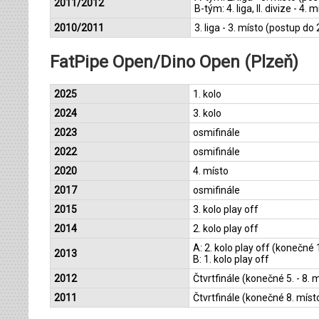
2011/2012
B-tým: 4. liga, II. divize - 4. 
2010/2011
3. liga - 3. místo (postup do 2
FatPipe Open/Dino Open (Plzeň)
2025
1. kolo
2024
3. kolo
2023
osmifinále
2022
osmifinále
2020
4. místo
2017
osmifinále
2015
3. kolo play off
2014
2. kolo play off
A: 2. kolo play off (konečné
2013
B: 1. kolo play off
2012
Čtvrtfinále (konečné 5. - 8.
2011
Čtvrtfinále (konečné 8. mís