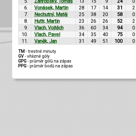
5.
Záhrobský, Tomáš
13
15
9
24
0
6.
Vonásek, Martin
28
17
14
31
2
7.
Nechutný, Matěj
25
38
20
58
0
8.
Huttr, Martin
23
26
26
52
2
9.
Vlach, Vojtěch
36
60
34
94
0
10.
Vlach, Pavel
34
35
40
75
0
11.
Vaněk, Jan
31
49
51
100
0
TM
- trestné minuty
GV
- vítězné góly
GPG
- průměr gólů na zápas
PPG
- průměr bodů na zápas