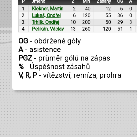
P
Jméno
Z
Min
Zásahy
OG
A
1.
Klekner, Martin
2
40
12
6
0
2.
Lukeš, Ondřej
6
120
55
36
0
3.
Trhlík, Ondřej
10
200
50
29
3
4.
Pelikán, Václav
13
260
120
51
1
OG
- obdržené góly
A
- asistence
PGZ
- průměr gólů na zápas
%
- Úspěšnost zásahů
V, R, P
- vítězství, remíza, prohra