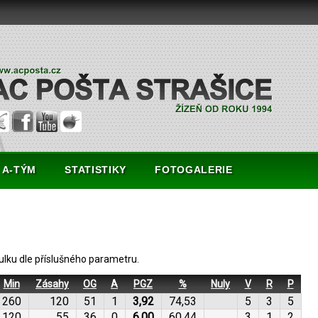
A-TÝM
STATISTIKY
FOTOGALERIE
bulku dle příslušného parametru.
Min
Zásahy
OG
A
PGZ
%
Nuly
V
R
P
260
120
51
1
3,92
74,53
5
3
5
120
55
36
0
6,00
60,44
3
1
2