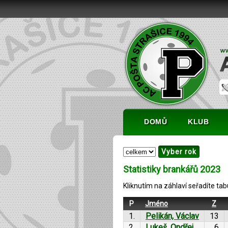
DOMŮ
KLUB
Statistiky brankářů 2023
Kliknutím na záhlaví seřadíte ta
P
Jméno
Z
1.
Pelikán, Václav
13
2.
Lukeš, Ondřej
6