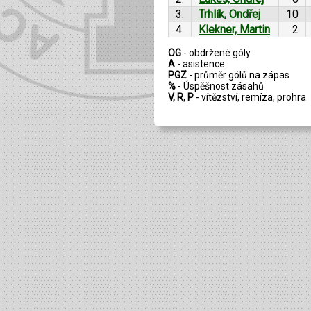
3.
Trhlík, Ondřej
10
4.
Klekner, Martin
2
OG
- obdržené góly
A
- asistence
PGZ
- průměr gólů na zápas
%
- Úspěšnost zásahů
V, R, P
- vítězství, remíza, prohra