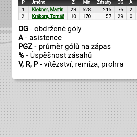
P
Jméno
Z
Min
Zásahy
OG
A
1.
Klekner, Martin
28
528
215
76
2
2.
Krákora, Tomáš
10
170
57
29
0
OG
- obdržené góly
A
- asistence
PGZ
- průměr gólů na zápas
%
- Úspěšnost zásahů
V, R, P
- vítězství, remíza, prohra